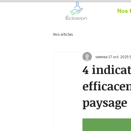
Nos 
Nos articles
seenea
17 oct. 2025
4 indica
efficace
paysage