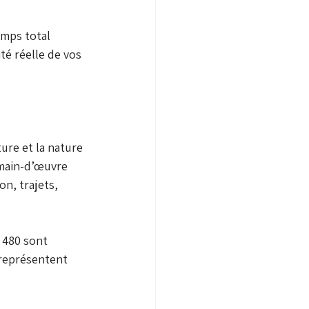
emps total 
ité réelle de vos 
ure et la nature 
 main-d’œuvre 
n, trajets, 
 480 sont 
 représentent 