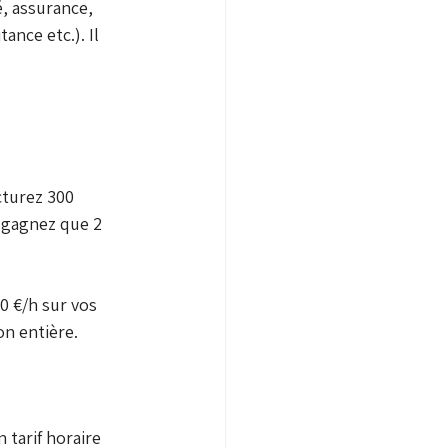
é, assurance, 
nce etc.). Il 
cturez 300 
e gagnez que 2 
0 €/h sur vos 
on entière.
 tarif horaire 