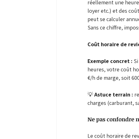
réellement une heure f
loyer etc.) et des coû
peut se calculer ann
Sans ce chiffre, impos
Coût horaire de revie
Exemple concret :
 S
heures, votre coût hor
€/h de marge, soit 60
💡
 Astuce terrain :
 r
charges (carburant, sa
Ne pas confondre ma
Le coût horaire de rev