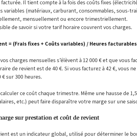
acturée. Il tient compte à la fois des coûts fixes (électricit
ts variables (matériaux, carburant, consommables, sous-traita
uellement, mensuellement ou encore trimestriellement.
sible de savoir si votre tarif horaire couvrent vos charges.
nt = (Frais fixes + Coûts variables) / Heures facturables
i vos charges mensuelles s’élèvent à 12 000 € et que vous fa
aire de revient est de 40 €. Si vous facturez à 42 €, vous n
0 € sur 300 heures.
ecalculer ce coût chaque trimestre. Même une hausse de 1,5
laires, etc.) peut faire disparaître votre marge sur une sais
rge sur prestation et coût de revient 
ient est un indicateur global, utilisé pour déterminer le bon