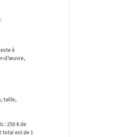
 
este à 
in-d’œuvre, 
 taille, 
s : 250 € de 
total est de 1 