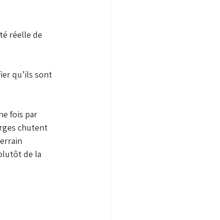
té réelle de 
ier qu’ils sont 
ne fois par 
arges chutent 
errain 
lutôt de la 
 