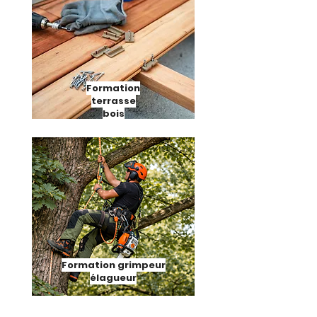
Formation
terrasse
bois
Formation grimpeur
élagueur