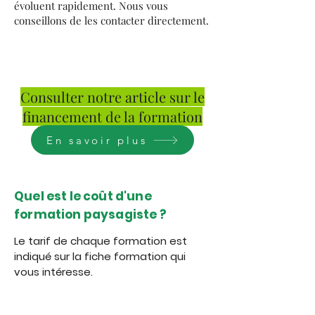
évoluent rapidement. Nous vous
conseillons de les contacter directement.
Consulter notre article sur le
financement de la formation
dans le paysage en 2025
En savoir plus
Quel est le coût d'une
formation paysagiste ?
Le tarif de chaque formation est
indiqué sur la fiche formation qui
vous intéresse.
Quelles sont les modalités